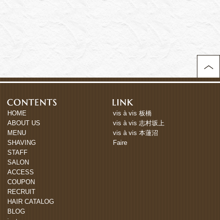
HOME
vis à vis 板橋
ABOUT US
vis à vis 志村坂上
MENU
vis à vis 本蓮沼
SHAVING
Faire
STAFF
SALON
ACCESS
COUPON
RECRUIT
HAIR CATALOG
BLOG