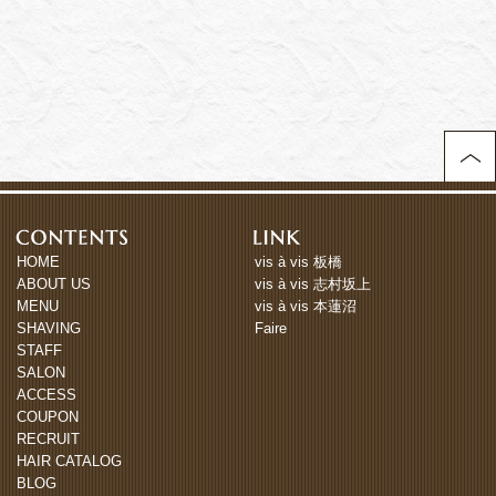
HOME
vis à vis 板橋
ABOUT US
vis à vis 志村坂上
MENU
vis à vis 本蓮沼
SHAVING
Faire
STAFF
SALON
ACCESS
COUPON
RECRUIT
HAIR CATALOG
BLOG