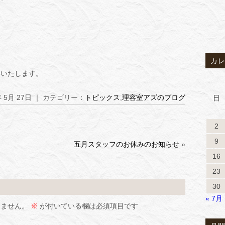
カ
いいたします。
年 5月 27日 ｜ カテゴリー：
トピックス
,
理容室アズのブログ
日
2
9
五月スタッフのお休みのお知らせ
»
16
23
30
« 7月
りません。
※
が付いている欄は必須項目です