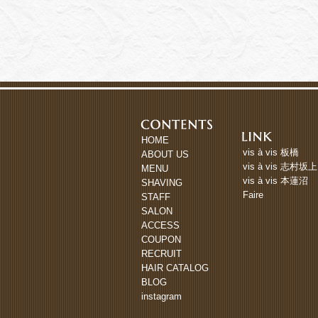
HOME
vis à vis 板橋
ABOUT US
vis à vis 志村坂上
MENU
vis à vis 本蓮沼
SHAVING
Faire
STAFF
SALON
ACCESS
COUPON
RECRUIT
HAIR CATALOG
BLOG
instagram