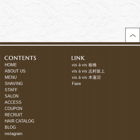
HOME
vis à vis 板橋
ABOUT US
vis à vis 志村坂上
MENU
vis à vis 本蓮沼
SHAVING
Faire
STAFF
SALON
ACCESS
COUPON
RECRUIT
HAIR CATALOG
BLOG
instagram