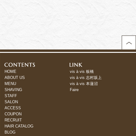
HOME
vis à vis 板橋
ABOUT US
vis à vis 志村坂上
MENU
vis à vis 本蓮沼
SHAVING
Faire
STAFF
SALON
ACCESS
COUPON
RECRUIT
HAIR CATALOG
BLOG