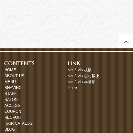
HOME
vis à vis 板橋
ABOUT US
vis à vis 志村坂上
MENU
vis à vis 本蓮沼
SHAVING
Faire
STAFF
SALON
ACCESS
COUPON
RECRUIT
HAIR CATALOG
BLOG