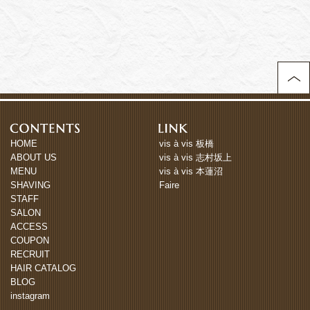
HOME
vis à vis 板橋
ABOUT US
vis à vis 志村坂上
MENU
vis à vis 本蓮沼
SHAVING
Faire
STAFF
SALON
ACCESS
COUPON
RECRUIT
HAIR CATALOG
BLOG
instagram