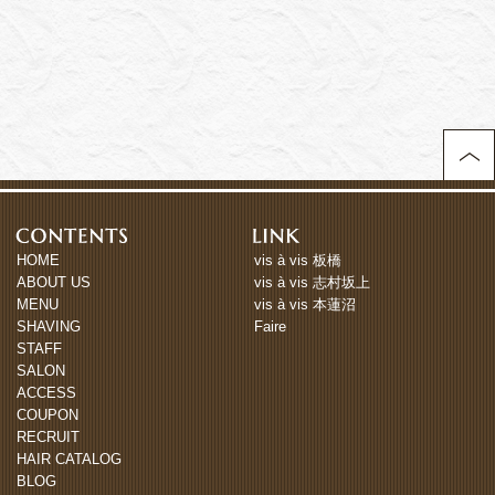
HOME
vis à vis 板橋
ABOUT US
vis à vis 志村坂上
MENU
vis à vis 本蓮沼
SHAVING
Faire
STAFF
SALON
ACCESS
COUPON
RECRUIT
HAIR CATALOG
BLOG